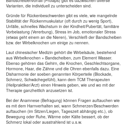
Bandscheibenvorfall (Prolaps) gibt es dazwischen diverse
Varianten, die individuell zu unterscheiden sind.
Gründe für Rückenbeschwerden gibt es viele, wie mangelnde
Stabilität der Rückenmuskulatur (oft durch zu wenig Sport),
Unfälle, schnelles Wachstum in der Kindheit/Pubertät, familiäre
Vorbelastung (Vererbung), Stress im Job, emotionaler Stress
(etwas geht einem an die Nieren), Verschleiß der Bandscheiben
bzw. der Wirbelknochen um einige zu nennen.
Laut chinesischer Medizin gehört die Wirbelsäule, bestehend
aus Wirbelknochen + Bandscheiben, zum Element Wasser.
Ebenso gehören das Gehirn, die Knochen, Geschlechtsorgane,
Hormone, Haar, die Zähne und die Ohren ebenfalls dazu. Eine
Disharmonie der soeben genannten Körperteile (Blockade,
Schmerz, Schwächegefühl), kann dem TCM Therapeuten
(Heilpraktiker/Arzt) einen Hinweis geben, wie und wo mit der
Therapie ganzheitlich anzusetzen ist.
Bei der Anamnese (Befragung) können Fragen auftauchen wie
es mit dem Harnverhalten sei, wann Schmerzen/Beschwerden
auftauchen (im Sitzen/Liegen, Tageszeit abhängig etc.), ob
Bewegung oder Ruhe, Wärme oder Kälte bessert, ob der
Schmerz lokal oder ausstrahlend ist u.s.w.