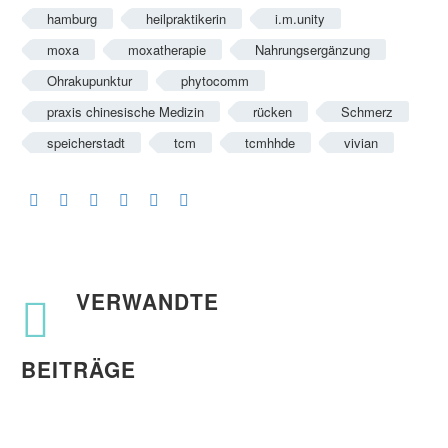
hamburg
heilpraktikerin
i.m.unity
moxa
moxatherapie
Nahrungsergänzung
Ohrakupunktur
phytocomm
praxis chinesische Medizin
rücken
Schmerz
speicherstadt
tcm
tcmhhde
vivian
VERWANDTE
BEITRÄGE