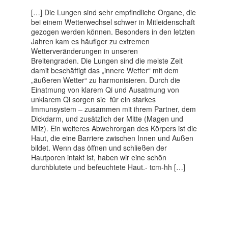
blazeii murill!
Vitalpilze: Natürliche Kraftpakete für
[…] Die Lungen sind sehr empfindliche Organe, die
Deine Gesundheit
0
29 Juli 2024
bei einem Wetterwechsel schwer in Mitleidenschaft
TCM-Mischungen für Dich
gezogen werden können. Besonders in den letzten
Ich habe auch
Jahren kam es häufiger zu extremen
Heilpflanzen-/Vitalpilz-
Wetterveränderungen in unseren
0
27 Nov. 2023
Mischungen für Dich kreiert!
Breitengraden. Die Lungen sind die meiste Zeit
Live Online Gua Sha
damit beschäftigt das „innere Wetter“ mit dem
Gesichtsmassage Teil1 -Basis-
„äußeren Wetter“ zu harmonisieren. Durch die
Kennen Sie schon die Gua sha
0
24 Okt. 2022
Einatmung von klarem Qi und Ausatmung von
Gesichtsmassage aus der
Akupunktur und mentale Gesundheit
unklarem Qi sorgen sie für ein starkes
Chinesischen Medizin?
Die Chinesische Medizin/TCM ist nicht
Immunsystem – zusammen mit ihrem Partner, dem
nur zur Behandlung körperlicher
0
Dickdarm, und zusätzlich der Mitte (Magen und
30 Nov. 2021
Schmerzen zu wählen, sondern kann
Milz). Ein weiteres Abwehrorgan des Körpers ist die
Das Immunsystem in der TCM
auch bei mentalen Verstimmungen wie
Haut, die eine Barriere zwischen Innen und Außen
Es gibt das Wei Qi, welches
Stimmungsschwankungen bis hin zu
bildet. Wenn das öffnen und schließen der
dem Lungensystem, bzw. der
0
15 Aug. 2020
Winterdepressionen für Linderung
Hautporen intakt ist, haben wir eine schön
Innen-Aussen-Barriere
sorgen! Hierzulande werden die…
durchblutete und befeuchtete Haut.- tcm-hh […]
entspricht.
Tipp: Marmelade, die
zustäzlich Ihrer Verdauung
gut tut!
0
03 Juni 2024
Die Beerenzeit ist eine
wundervolle Zeit. Jetzt
Beauty-Aging – Schönheit
werden die schmackhaften,
von innen mit dem Anti-