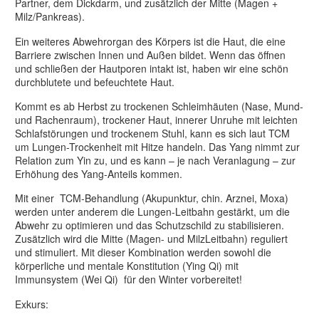
Partner, dem Dickdarm, und zusätzlich der Mitte (Magen +
Milz/Pankreas).
Ein weiteres Abwehrorgan des Körpers ist die Haut, die eine
Barriere zwischen Innen und Außen bildet. Wenn das öffnen
und schließen der Hautporen intakt ist, haben wir eine schön
durchblutete und befeuchtete Haut.
Kommt es ab Herbst zu trockenen Schleimhäuten (Nase, Mund-
und Rachenraum), trockener Haut, innerer Unruhe mit leichten
Schlafstörungen und trockenem Stuhl, kann es sich laut TCM
um Lungen-Trockenheit mit Hitze handeln. Das Yang nimmt zur
Relation zum Yin zu, und es kann – je nach Veranlagung – zur
Erhöhung des Yang-Anteils kommen.
Mit einer TCM-Behandlung (Akupunktur, chin. Arznei, Moxa)
werden unter anderem die Lungen-Leitbahn gestärkt, um die
Abwehr zu optimieren und das Schutzschild zu stabilisieren.
Zusätzlich wird die Mitte (Magen- und MilzLeitbahn) reguliert
und stimuliert. Mit dieser Kombination werden sowohl die
körperliche und mentale Konstitution (Ying Qi) mit
Immunsystem (Wei Qi) für den Winter vorbereitet!
Exkurs: