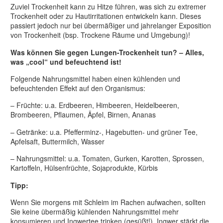
Zuviel Trockenheit kann zu Hitze führen, was sich zu extremer
Trockenheit oder zu Hautirritationen entwickeln kann. Dieses
passiert jedoch nur bei übermäßiger und jahrelanger Exposition
von Trockenheit (bsp. Trockene Räume und Umgebung)!
Was können Sie gegen Lungen-Trockenheit tun? – Alles,
was „cool“ und befeuchtend ist!
Folgende Nahrungsmittel haben einen kühlenden und
befeuchtenden Effekt auf den Organismus:
– Früchte: u.a. Erdbeeren, Himbeeren, Heidelbeeren,
Brombeeren, Pflaumen, Äpfel, Birnen, Ananas
– Getränke: u.a. Pfefferminz-, Hagebutten- und grüner Tee,
Apfelsaft, Buttermilch, Wasser
– Nahrungsmittel: u.a. Tomaten, Gurken, Karotten, Sprossen,
Kartoffeln, Hülsenfrüchte, Sojaprodukte, Kürbis
Tipp:
Wenn Sie morgens mit Schleim im Rachen aufwachen, sollten
Sie keine übermäßig kühlenden Nahrungsmittel mehr
konsumieren und Ingwertee trinken (gesüßt!). Ingwer stärkt die