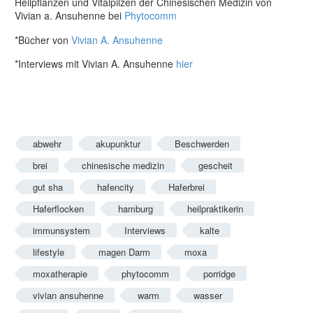
Heilpflanzen und Vitalpilzen der Chinesischen Medizin von
Vivian a. Ansuhenne bei
Phytocomm
*Bücher von
Vivian A. Ansuhenne
*Interviews mit Vivian A. Ansuhenne
hier
abwehr
akupunktur
Beschwerden
brei
chinesische medizin
gescheit
gut sha
hafencity
Haferbrei
Haferflocken
hamburg
heilpraktikerin
immunsystem
Interviews
kalte
lifestyle
magen Darm
moxa
moxatherapie
phytocomm
porridge
vivian ansuhenne
warm
wasser