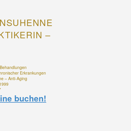
 ANSUHENNE
KTIKERIN –
 Behandlungen
hronischer Erkrankungen
e – Anti-Aging
 1999
*
ine buchen!