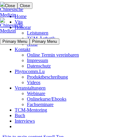
Close
Close
Home
Vita
Honorar
Leistungen
TCM-Ästhetik
Primary Menu
Primary Menu
AGB
Kontakt
Online Termin vereinbaren
Impressum
Datenschutz
Phytocomm.Lu
Produktbeschreibung
Videos
Veranstaltungen
Webinare
Onlinekurse/Ebooks
Fachseminare
TCM-Mentoring
Buch
Interviews
Skip to main content
Scroll Top