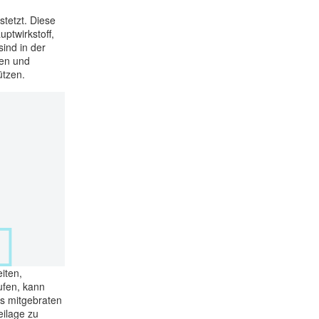
tetzt. Diese
ptwirkstoff,
sind in der
ken und
ützen.
iten,
ufen, kann
s mitgebraten
eilage zu