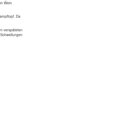
um Wein
Dampftopf. Da
em verspäteten
, Schwellungen