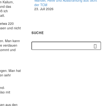
Wandel, Reife und Ausstrahlung aus Sicht
n Kalium,
der TCM
 und das
23. Juli 2026
uß ich
att.
 etwa 220
ssen und nicht
SUCHE
den. Man kann
sie verdauen
ekommt und
ngen. Man hat
en sehr
und-
lso mit
nken aus den