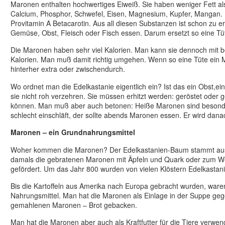
Maronen enthalten hochwertiges Eiweiß. Sie haben weniger Fett al
Calcium, Phosphor, Schwefel, Eisen, Magnesium, Kupfer, Mangan. 
Provitamin A Betacarotin. Aus all diesen Substanzen ist schon zu 
Gemüse, Obst, Fleisch oder Fisch essen. Darum ersetzt so eine Tüt
Die Maronen haben sehr viel Kalorien. Man kann sie dennoch mi
Kalorien. Man muß damit richtig umgehen. Wenn so eine Tüte ein Ma
hinterher extra oder zwischendurch.
Wo ordnet man die Edelkastanie eigentlich ein? Ist das ein Obs
sie nicht roh verzehren. Sie müssen erhitzt werden: geröstet oder
können. Man muß aber auch betonen: Heiße Maronen sind besonde
schlecht einschläft, der sollte abends Maronen essen. Er wird da
Maronen – ein Grundnahrungsmittel
Woher kommen die Maronen? Der Edelkastanien-Baum stammt aus K
damals die gebratenen Maronen mit Äpfeln und Quark oder zum W
gefördert. Um das Jahr 800 wurden von vielen Klöstern Edelkastan
Bis die Kartoffeln aus Amerika nach Europa gebracht wurden, ware
Nahrungsmittel. Man hat die Maronen als Einlage in der Suppe g
gemahlenen Maronen – Brot gebacken.
Man hat die Maronen aber auch als Kraftfutter für die Tiere verwe