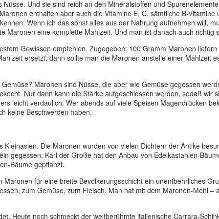
s Nüsse. Und sie sind reich an den Mineralstoffen und Spurenelemente
Maronen enthalten aber auch die Vitamine E, C, sämtliche B-Vitamine
erkennen: Wenn ich das sonst alles aus der Nahrung aufnehmen will, m
e Maronen eine komplette Mahlzeit. Und man ist danach auch richtig s
t bestem Gewissen empfehlen. Zugegeben: 100 Gramm Maronen liefern
hlzeit ersetzt, dann sollte man die Maronen anstelle einer Mahlzeit e
t,ein Gemüse? Maronen sind Nüsse, die aber wie Gemüse gegessen wer
 gekocht. Nur dann kann die Stärke aufgeschlossen werden, sodaß wir 
rs leicht verdaulich. Wer abends auf viele Speisen Magendrücken b
nach keine Beschwerden haben.
leinasien. Die Maronen wurden von vielen Dichtern der Antike besu
ein gegessen. Karl der Große hat den Anbau von Edelkastanien-Bäum
ien-Bäume gepflanzt.
n Maronen für eine breite Bevölkerungsschicht ein unentbehrliches Gr
egessen, zum Gemüse, zum Fleisch. Man hat mit dem Maronen-Mehl – a
ndet. Heute noch schmeckt der weltberühmte italienische Carrara-Schi