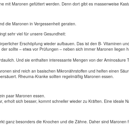
ine mit Maronen gefüttert werden. Denn dort gibt es massenweise Kas
sind die Maronen in Vergessenheit geraten.
gt sehr viel für unsere Gesundheit:
örperlicher Erschöpfung wieder aufbauen. Das ist den B- Vitaminen u
, der sollte – etwa vor Prüfungen – neben sich immer Maronen liegen 
erdaulich. Und sie enthalten interessante Mengen von der Aminosäure 
Maronen sind reich an basischen Mikronährstoffen und helfen einen Sä
bersäuert. Rheuma-Kranke sollten regelmäßig Maronen essen.
ch ein paar Maronen essen.
, erholt sich besser, kommt schneller wieder zu Kräften. Eine ideale 
ärkt ganz besonders die Knochen und die Zähne. Daher sind Maronen fü