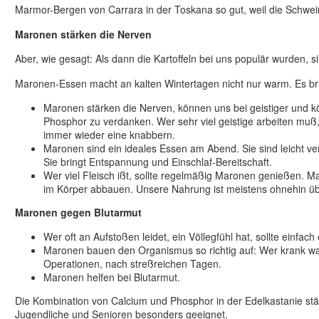
Marmor-Bergen von Carrara in der Toskana so gut, weil die Schwe
Maronen stärken die Nerven
Aber, wie gesagt: Als dann die Kartoffeln bei uns populär wurden, 
Maronen-Essen macht an kalten Wintertagen nicht nur warm. Es brin
Maronen stärken die Nerven, können uns bei geistiger und k
Phosphor zu verdanken. Wer sehr viel geistige arbeiten muß
immer wieder eine knabbern.
Maronen sind ein ideales Essen am Abend. Sie sind leicht v
Sie bringt Entspannung und Einschlaf-Bereitschaft.
Wer viel Fleisch ißt, sollte regelmäßig Maronen genießen. 
im Körper abbauen. Unsere Nahrung ist meistens ohnehin ü
Maronen gegen Blutarmut
Wer oft an Aufstoßen leidet, ein Völlegfühl hat, sollte einfa
Maronen bauen den Organismus so richtig auf: Wer krank war
Operationen, nach streßreichen Tagen.
Maronen helfen bei Blutarmut.
Die Kombination von Calcium und Phosphor in der Edelkastanie st
Jugendliche und Senioren besonders geeignet.