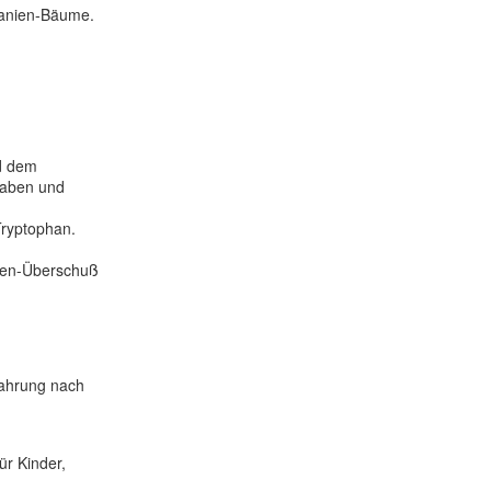
tanien-Bäume.
nd dem
haben und
Tryptophan.
uren-Überschuß
Nahrung nach
r Kinder,