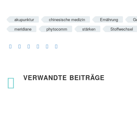
akupunktur
chinesische medizin
Ernährung
G
meridiane
phytocomm
stärken
Stoffwechsel
VERWANDTE BEITRÄGE