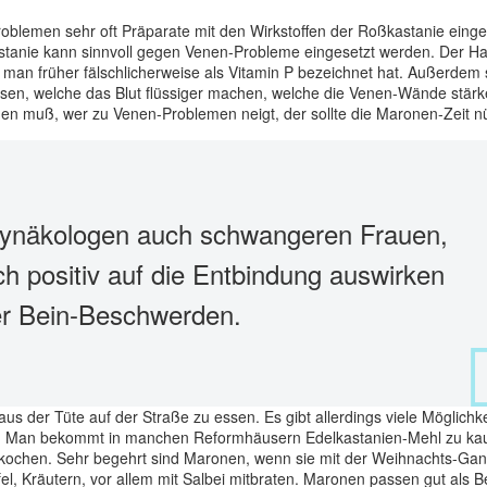
lemen sehr oft Präparate mit den Wirkstoffen der Roßkastanie einges
astanie kann sinnvoll gegen Venen-Probleme eingesetzt werden. Der Hau
das man früher fälschlicherweise als Vitamin P bezeichnet hat. Außerdem 
isen, welche das Blut flüssiger machen, welche die Venen-Wände stär
en muß, wer zu Venen-Problemen neigt, der sollte die Maronen-Zeit n
Gynäkologen auch schwangeren Frauen,
h positiv auf die Entbindung auswirken
r Bein-Beschwerden.
der Tüte auf der Straße zu essen. Es gibt allerdings viele Möglichke
en: Man bekommt in manchen Reformhäusern Edelkastanien-Mehl zu ka
ochen. Sehr begehrt sind Maronen, wenn sie mit der Weihnachts-Gan
l, Kräutern, vor allem mit Salbei mitbraten. Maronen passen gut als B