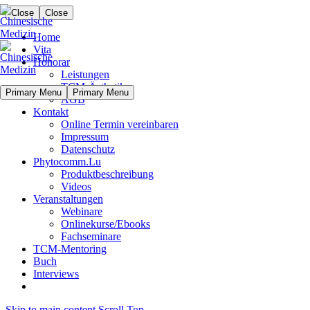
Close
Close
Home
Vita
Honorar
Leistungen
TCM-Ästhetik
Primary Menu
Primary Menu
AGB
Kontakt
Online Termin vereinbaren
Impressum
Datenschutz
Phytocomm.Lu
Produktbeschreibung
Videos
Veranstaltungen
Webinare
Onlinekurse/Ebooks
Fachseminare
TCM-Mentoring
Buch
Interviews
Skip to main content
Scroll Top