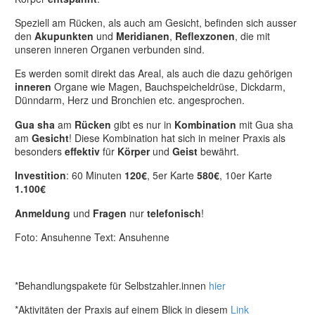
Speziell am Rücken, als auch am Gesicht, befinden sich ausser
den
Akupunkten
und
Meridianen
,
Reflexzonen
, die mit
unseren inneren Organen verbunden sind.
Es werden somit direkt das Areal, als auch die dazu gehörigen
inneren
Organe wie Magen, Bauchspeicheldrüse, Dickdarm,
Dünndarm, Herz und Bronchien etc. angesprochen.
Gua sha
am
Rücken
gibt es nur in
Kombination
mit Gua sha
am
Gesicht
! Diese Kombination hat sich in meiner Praxis als
besonders
effektiv
für
Körper
und
Geist
bewährt.
Investition
: 60 Minuten
120€
, 5er Karte
580€
, 10er Karte
1.100€
Anmeldung
und
Fragen
nur
telefonisch
!
Foto: Ansuhenne Text: Ansuhenne
*Behandlungspakete für Selbstzahler.innen
hier
*Aktivitäten der Praxis auf einem Blick in diesem
Link