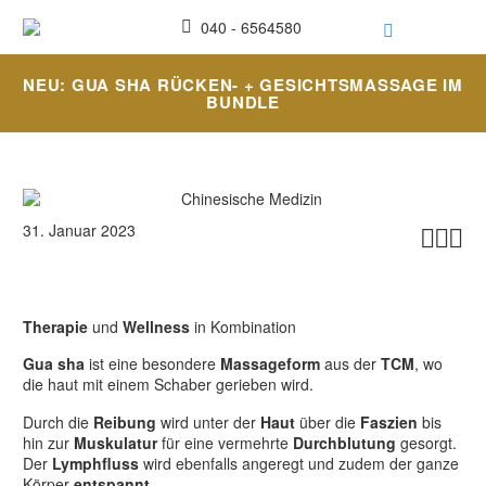
040 - 6564580
NEU: GUA SHA RÜCKEN- + GESICHTSMASSAGE IM
BUNDLE
31. Januar 2023



Therapie
und
Wellness
in Kombination
Gua sha
ist eine besondere
Massageform
aus der
TCM
, wo
die haut mit einem Schaber gerieben wird.
Durch die
Reibung
wird unter der
Haut
über die
Faszien
bis
hin zur
Muskulatur
für eine vermehrte
Durchblutung
gesorgt.
Der
Lymphfluss
wird ebenfalls angeregt und zudem der ganze
Körper
entspannt
.