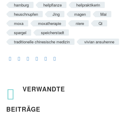
hamburg
heilpflanze
heilpraktikerin
heuschnupfen
Jing
magen
Mai
moxa
moxatherapie
niere
Qi
spargel
speicherstadt
traditionelle chinesische medizin
vivian ansuhenne
VERWANDTE
BEITRÄGE