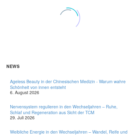
Neurodermitis natürlich lindern
Neurodermitis kann wirklich hartnäckig
und belastend sein.
0
16 Sep. 2024
NEWS
TCM und Schlafstörungen
Mit Chinesischer Medizin
Ageless Beauty in der Chinesischen Medizin - Warum wahre
(TCM) Schlafstörungen
1
13 Juni 2022
Schönheit von innen entsteht
bekämpfen – Viele
Es finden wieder Online Workshops
6. August 2026
Menschen haben das
statt!
Problem, dass für sie das
Ab dem 09.11.2024 geht es los.
0
13 Okt. 2024
Bett keine Erholung birgt –
Nervensystem regulieren in den Wechseljahren – Ruhe,
Neue T-Mischungen
stattdessen assoziieren sie
Schlaf und Regeneration aus Sicht der TCM
Ab sofort gibt es neue Mischungen im
es mit negativen Aspekten
29. Juli 2026
Sortiment!
wie langen…
0
28 Apr. 2023
Gua sha Gesichtsbehandlung –
Weibliche Energie in den Wechseljahren – Wandel, Reife und