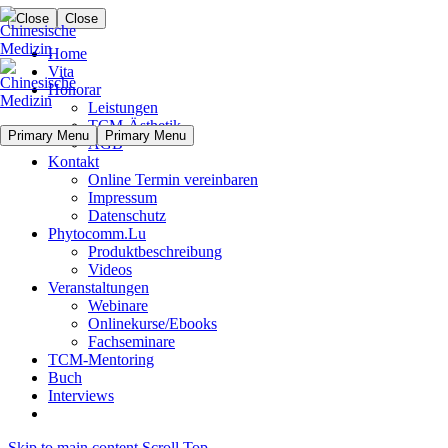
Close
Close
Home
Vita
Honorar
Leistungen
TCM-Ästhetik
Primary Menu
Primary Menu
AGB
Kontakt
Online Termin vereinbaren
Impressum
Datenschutz
Phytocomm.Lu
Produktbeschreibung
Videos
Veranstaltungen
Webinare
Onlinekurse/Ebooks
Fachseminare
TCM-Mentoring
Buch
Interviews
Skip to main content
Scroll Top