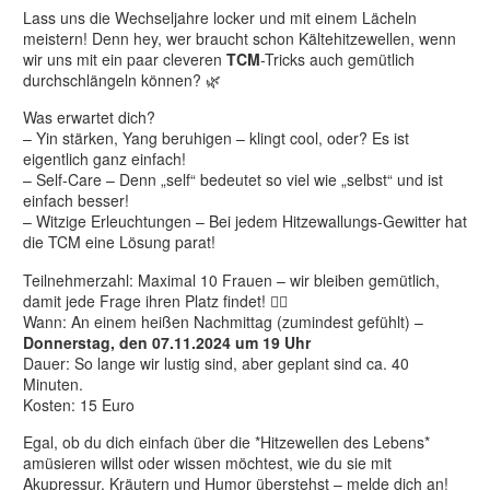
Lass uns die Wechseljahre locker und mit einem Lächeln
meistern! Denn hey, wer braucht schon Kältehitzewellen, wenn
wir uns mit ein paar cleveren
TCM
-Tricks auch gemütlich
durchschlängeln können? 🌿
Was erwartet dich?
– Yin stärken, Yang beruhigen – klingt cool, oder? Es ist
eigentlich ganz einfach!
– Self-Care – Denn „self“ bedeutet so viel wie „selbst“ und ist
einfach besser!
– Witzige Erleuchtungen – Bei jedem Hitzewallungs-Gewitter hat
die TCM eine Lösung parat!
Teilnehmerzahl: Maximal 10 Frauen – wir bleiben gemütlich,
damit jede Frage ihren Platz findet! 🧘‍♀️
Wann: An einem heißen Nachmittag (zumindest gefühlt) –
Donnerstag, den 07.11.2024 um 19 Uhr
Dauer: So lange wir lustig sind, aber geplant sind ca. 40
Minuten.
Kosten: 15 Euro
Egal, ob du dich einfach über die *Hitzewellen des Lebens*
amüsieren willst oder wissen möchtest, wie du sie mit
Akupressur, Kräutern und Humor überstehst – melde dich an!