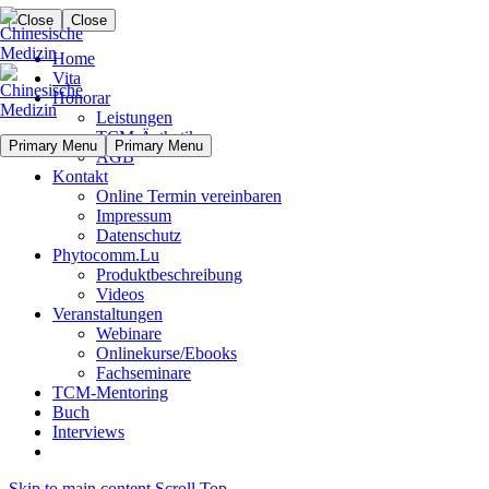
Close
Close
Home
Vita
Honorar
Leistungen
TCM-Ästhetik
Primary Menu
Primary Menu
AGB
Kontakt
Online Termin vereinbaren
Impressum
Datenschutz
Phytocomm.Lu
Produktbeschreibung
Videos
Veranstaltungen
Webinare
Onlinekurse/Ebooks
Fachseminare
TCM-Mentoring
Buch
Interviews
Skip to main content
Scroll Top