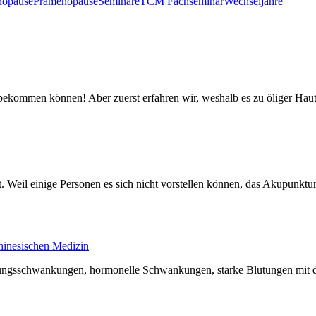
nopause
Prämenopause
Seminare
TCM Fachseminar
Wechseljahre
 bekommen können! Aber zuerst erfahren wir, weshalb es zu öliger Hau
. Weil einige Personen es sich nicht vorstellen können, das Akupunktu
hinesischen Medizin
ungsschwankungen, hormonelle Schwankungen, starke Blutungen mit d