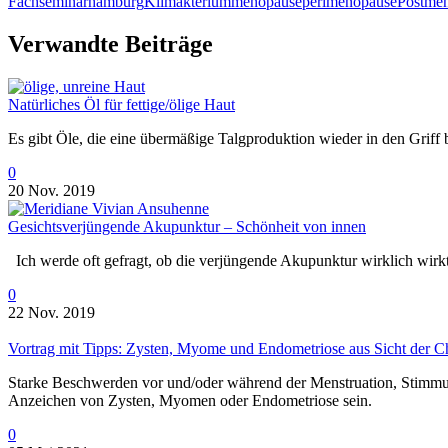
Fachseminar
hamburg
Klimakterium
menopause
perimenopause
Postme
Verwandte Beiträge
Natürliches Öl für fettige/ölige Haut
Es gibt Öle, die eine übermäßige Talgproduktion wieder in den Griff
0
20 Nov. 2019
Gesichtsverjüngende Akupunktur – Schönheit von innen
Ich werde oft gefragt, ob die verjüngende Akupunktur wirklich wirkt
0
22 Nov. 2019
Vortrag mit Tipps: Zysten, Myome und Endometriose aus Sicht der C
Starke Beschwerden vor und/oder während der Menstruation, Stimm
Anzeichen von Zysten, Myomen oder Endometriose sein.
0