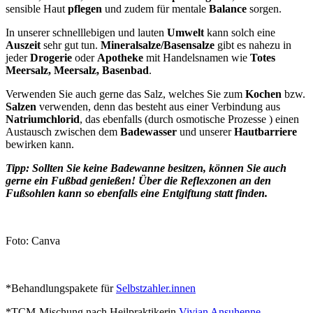
sensible Haut
pflegen
und zudem für mentale
Balance
sorgen.
In unserer schnelllebigen und lauten
Umwelt
kann solch eine
Auszeit
sehr gut tun.
Mineralsalze/Basensalze
gibt es nahezu in
jeder
Drogerie
oder
Apotheke
mit Handelsnamen wie
Totes
Meersalz, Meersalz, Basenbad
.
Verwenden Sie auch gerne das Salz, welches Sie zum
Kochen
bzw.
Salzen
verwenden, denn das besteht aus einer Verbindung aus
Natriumchlorid
, das ebenfalls (durch osmotische Prozesse ) einen
Austausch zwischen dem
Badewasser
und unserer
Hautbarriere
bewirken kann.
Tipp: Sollten Sie keine Badewanne besitzen, können Sie auch
gerne ein Fußbad genießen! Über die Reflexzonen an den
Fußsohlen kann so ebenfalls eine Entgiftung statt finden.
Foto: Canva
*Behandlungspakete für
Selbstzahler.innen
*TCM-Mischung nach Heilpraktikerin
Vivian Ansuhenne