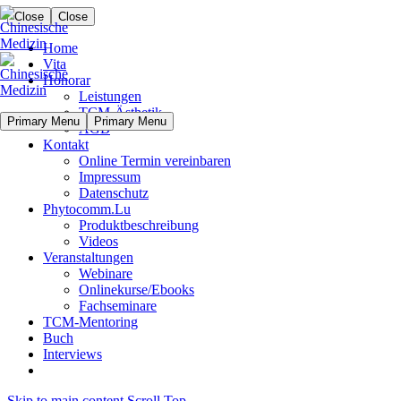
Close
Close
Home
Vita
Honorar
Leistungen
TCM-Ästhetik
Primary Menu
Primary Menu
AGB
Kontakt
Online Termin vereinbaren
Impressum
Datenschutz
Phytocomm.Lu
Produktbeschreibung
Videos
Veranstaltungen
Webinare
Onlinekurse/Ebooks
Fachseminare
TCM-Mentoring
Buch
Interviews
Skip to main content
Scroll Top