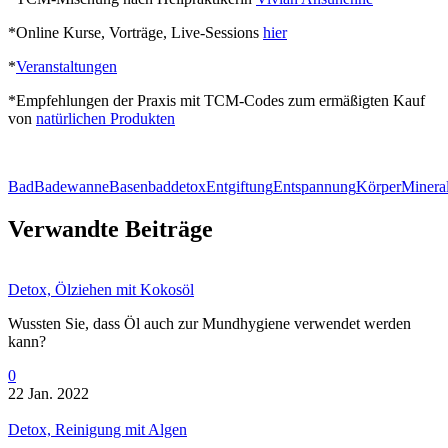
*Online Kurse, Vorträge, Live-Sessions
hier
*
Veranstaltungen
*Empfehlungen der Praxis mit TCM-Codes zum ermäßigten Kauf
von
natürlichen Produkten
Bad
Badewanne
Basenbad
detox
Entgiftung
Entspannung
Körper
Minera
Verwandte Beiträge
Detox, Ölziehen mit Kokosöl
Wussten Sie, dass Öl auch zur Mundhygiene verwendet werden
kann?
0
22 Jan. 2022
Detox, Reinigung mit Algen