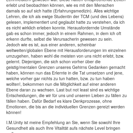
erlebt und beobachten können, wie es mit den Menschen
damals so auf sich hatte (Erfahrungsmedizin). Alles wichtige
Lehren, die ich als ewige Studentin der TCM (und des Lebens)
gelesen, implementiert und geglaubt hatte zu verstehen, da ich
es nicht wirklich erleben konnte. Herausfordernde Umstände
gab es schon immer, jedoch in einem Rahmen, in dem ich oft
erkenn durfte, selbst die Verursacherin gewesen zu sein.
Jedoch wie es ist, aus einer anderen, scheinbar
weltweiten/globalen Ebene mit Herausforderungen im einzelnen
umzugehen, haben wohl die meisten von uns nicht erlebt, bzw.
gelernt. Diejenigen, die sich schon vorher über die
geistig/mentalen Grenzen unseres Gehirns Gedanken gemacht
haben, können nun das Erlernte in die Tat umsetzen und jene,
welche vorher gar nichts zu tun hatten, bzw. zu tun haben
wollten!, bekommen nun die Möglichkeit auf einer anderen
Ebene daran zu wachsen. Last but not least sind es wichtige
Entscheidungen, die wir für uns und unseren Lieben zu fällen zu
fällen haben. Dafür Bedarf es klare Denkprozesse, ohne
Emotionen, die bis an die individuellen Grenzen gereizt werden
können!
I.M.Unity ist meine Empfehlung an Sie, wenn Sie sowohl Ihre
Gesundheit als auch Ihre Vitalität aufs nächste Level bringen