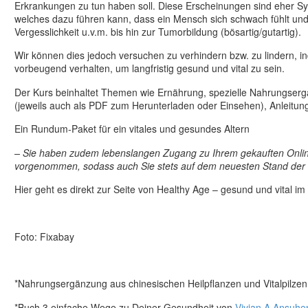
Erkrankungen zu tun haben soll. Diese Erscheinungen sind eher S
welches dazu führen kann, dass ein Mensch sich schwach fühlt u
Vergesslichkeit u.v.m. bis hin zur Tumorbildung (bösartig/gutartig).
Wir können dies jedoch versuchen zu verhindern bzw. zu lindern, 
vorbeugend verhalten, um langfristig gesund und vital zu sein.
Der Kurs beinhaltet Themen wie Ernährung, spezielle Nahrungsergä
(jeweils auch als PDF zum Herunterladen oder Einsehen), Anleitun
Ein Rundum-Paket für ein vitales und gesundes Altern
– Sie haben zudem lebenslangen Zugang zu Ihrem gekauften Onl
vorgenommen, sodass auch Sie stets auf dem neuesten Stand der 
Hier geht es direkt zur Seite von Healthy Age – gesund und vital im
Foto: Fixabay
*Nahrungsergänzung aus chinesischen Heilpflanzen und Vitalpilze
*Buch 3 einfache Wege zu Deiner Gesundheit von
Vivian A Ansuhe