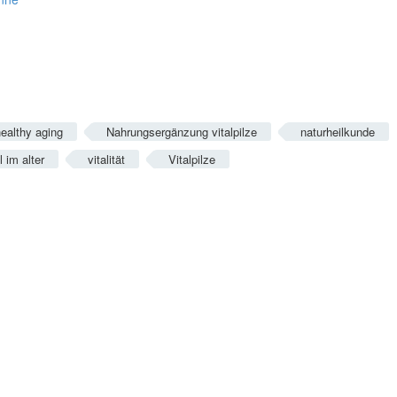
ealthy aging
Nahrungsergänzung vitalpilze
naturheilkunde
l im alter
vitalität
Vitalpilze