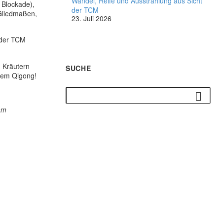
Wandel, Reife und Ausstrahlung aus Sicht
 Blockade),
der TCM
 Gliedmaßen,
23. Juli 2026
 der TCM
n Kräutern
SUCHE
 dem Qigong!
mm