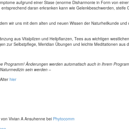
ymptome aufgrund einer Stase (enorme Disharmonie in Form von einer
nd entsprechend daran erkranken kann wie Gelenkbeschwerden, steife
indem wir uns mit dem alten und neuen Wissen der Naturheilkunde und
nzung aus Vitalpilzen und Heilpflanzen, Tees aus wichtigen westliche
gen zur Selbstpflege, Meridian Übungen und leichte Meditationen aus
ine Programm! Änderungen werden automatisch auch in Ihrem Progra
Naturmedizin sein werden –
 Alter
hier
n von Vivian A Ansuhenne bei
Phytocomm
nne