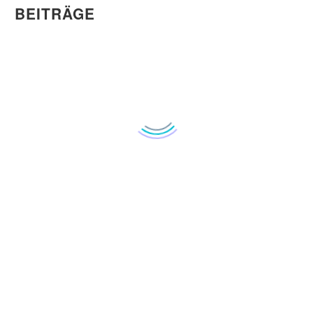
BEITRÄGE
Hautalterung aus Sicht der TCM –
Schönheit, Ausstrahlung und weibliche
Energie
0
31 Mai 2026
Viele Frauen beginnen ab 40 oder in
den Wechseljahren plötzlich
Veränderungen ihrer Haut
wahrzunehmen.