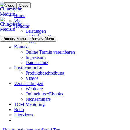
Close
Close
Home
Vita
Honorar
Leistungen
TCM-Ästhetik
Primary Menu
Primary Menu
AGB
Kontakt
Online Termin vereinbaren
Impressum
Datenschutz
Phytocomm.Lu
Produktbeschreibung
Videos
Veranstaltungen
Webinare
Onlinekurse/Ebooks
Fachseminare
TCM-Mentoring
Buch
Interviews
Skip to main content
Scroll Top