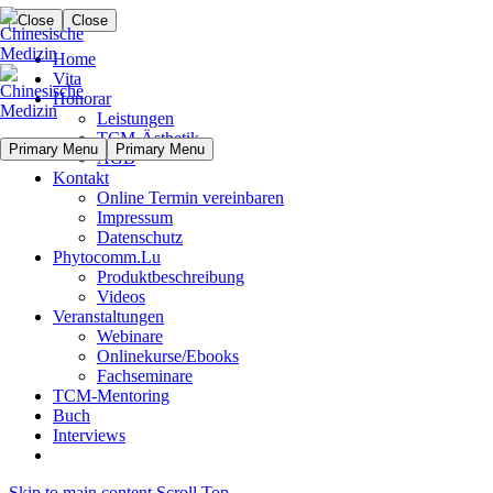
Close
Close
Home
Vita
Honorar
Leistungen
TCM-Ästhetik
Primary Menu
Primary Menu
AGB
Kontakt
Online Termin vereinbaren
Impressum
Datenschutz
Phytocomm.Lu
Produktbeschreibung
Videos
Veranstaltungen
Webinare
Onlinekurse/Ebooks
Fachseminare
TCM-Mentoring
Buch
Interviews
Skip to main content
Scroll Top