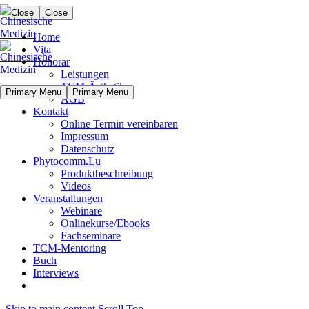
Close
Close
Home
Vita
Honorar
Leistungen
TCM-Ästhetik
Primary Menu
Primary Menu
AGB
Kontakt
Online Termin vereinbaren
Impressum
Datenschutz
Phytocomm.Lu
Produktbeschreibung
Videos
Veranstaltungen
Webinare
Onlinekurse/Ebooks
Fachseminare
TCM-Mentoring
Buch
Interviews
Skip to main content
Scroll Top