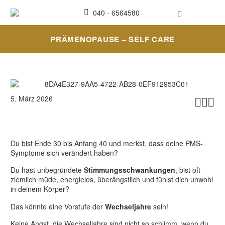
040 - 6564580
PRÄMENOPAUSE – SELF CARE
5. März 2026



Du bist Ende 30 bis Anfang 40 und merkst, dass deine PMS-
Symptome sich verändert haben?
Du hast unbegründete
Stimmungsschwankungen
, bist oft
ziemlich müde, energielos, überängstlich und fühlst dich unwohl
in deinem Körper?
Das könnte eine Vorstufe der
Wechseljahre
sein!
Keine Angst, die Wechseljahre sind nicht so schlimm, wenn du