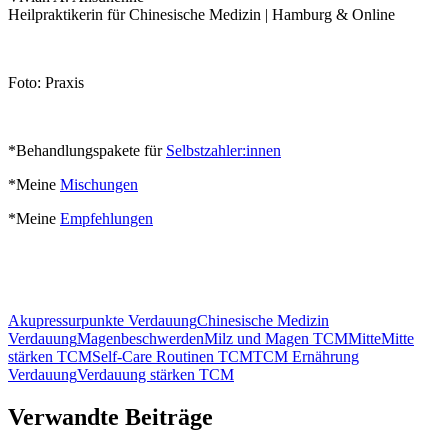
Heilpraktikerin für Chinesische Medizin | Hamburg & Online
Foto: Praxis
*Behandlungspakete für
Selbstzahler:innen
*Meine
Mischungen
*Meine
Empfehlungen
Akupressurpunkte Verdauung
Chinesische Medizin
Verdauung
Magenbeschwerden
Milz und Magen TCM
Mitte
Mitte
stärken TCM
Self-Care Routinen TCM
TCM Ernährung
Verdauung
Verdauung stärken TCM
Verwandte Beiträge