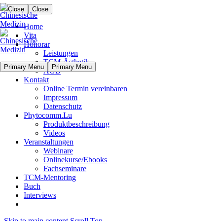
Close
Close
Home
Vita
Honorar
Leistungen
TCM-Ästhetik
Primary Menu
Primary Menu
AGB
Kontakt
Online Termin vereinbaren
Impressum
Datenschutz
Phytocomm.Lu
Produktbeschreibung
Videos
Veranstaltungen
Webinare
Onlinekurse/Ebooks
Fachseminare
TCM-Mentoring
Buch
Interviews
Skip to main content
Scroll Top