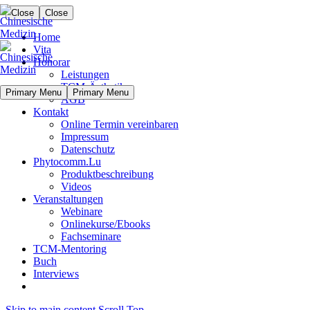
Close
Close
Home
Vita
Honorar
Leistungen
TCM-Ästhetik
Primary Menu
Primary Menu
AGB
Kontakt
Online Termin vereinbaren
Impressum
Datenschutz
Phytocomm.Lu
Produktbeschreibung
Videos
Veranstaltungen
Webinare
Onlinekurse/Ebooks
Fachseminare
TCM-Mentoring
Buch
Interviews
Skip to main content
Scroll Top