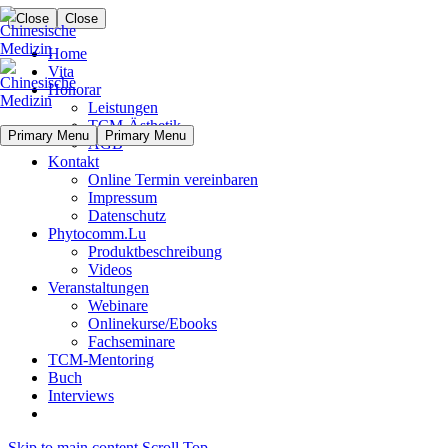
Close
Close
Home
Vita
Honorar
Leistungen
TCM-Ästhetik
Primary Menu
Primary Menu
AGB
Kontakt
Online Termin vereinbaren
Impressum
Datenschutz
Phytocomm.Lu
Produktbeschreibung
Videos
Veranstaltungen
Webinare
Onlinekurse/Ebooks
Fachseminare
TCM-Mentoring
Buch
Interviews
Skip to main content
Scroll Top