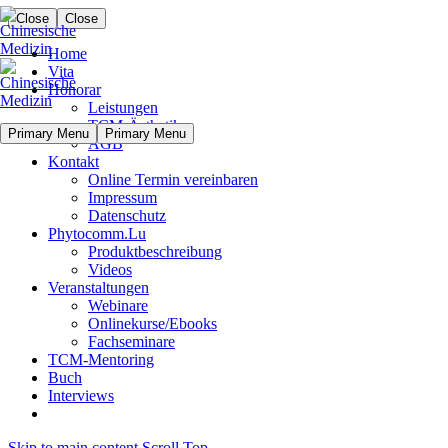
Close
Close
Home
Vita
Honorar
Leistungen
TCM-Ästhetik
Primary Menu
Primary Menu
AGB
Kontakt
Online Termin vereinbaren
Impressum
Datenschutz
Phytocomm.Lu
Produktbeschreibung
Videos
Veranstaltungen
Webinare
Onlinekurse/Ebooks
Fachseminare
TCM-Mentoring
Buch
Interviews
Skip to main content
Scroll Top