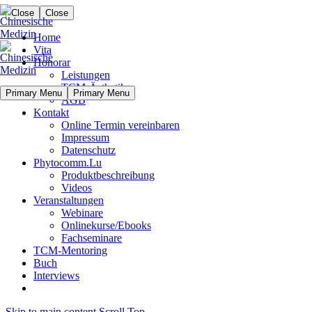
Close
Close
Home
Vita
Honorar
Leistungen
TCM-Ästhetik
Primary Menu
Primary Menu
AGB
Kontakt
Online Termin vereinbaren
Impressum
Datenschutz
Phytocomm.Lu
Produktbeschreibung
Videos
Veranstaltungen
Webinare
Onlinekurse/Ebooks
Fachseminare
TCM-Mentoring
Buch
Interviews
Skip to main content
Scroll Top