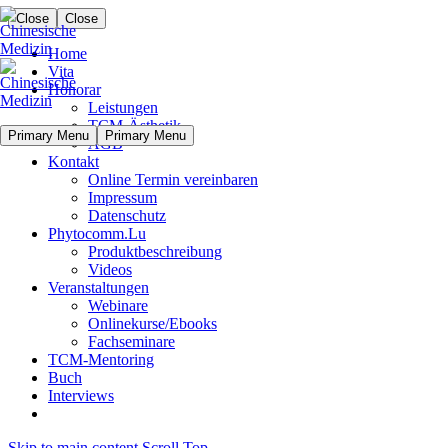
Close
Close
Home
Vita
Honorar
Leistungen
TCM-Ästhetik
Primary Menu
Primary Menu
AGB
Kontakt
Online Termin vereinbaren
Impressum
Datenschutz
Phytocomm.Lu
Produktbeschreibung
Videos
Veranstaltungen
Webinare
Onlinekurse/Ebooks
Fachseminare
TCM-Mentoring
Buch
Interviews
Skip to main content
Scroll Top