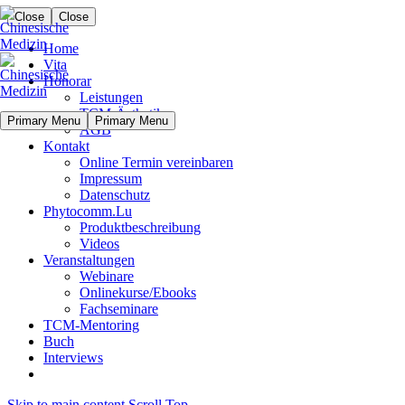
Close
Close
Home
Vita
Honorar
Leistungen
TCM-Ästhetik
Primary Menu
Primary Menu
AGB
Kontakt
Online Termin vereinbaren
Impressum
Datenschutz
Phytocomm.Lu
Produktbeschreibung
Videos
Veranstaltungen
Webinare
Onlinekurse/Ebooks
Fachseminare
TCM-Mentoring
Buch
Interviews
Skip to main content
Scroll Top