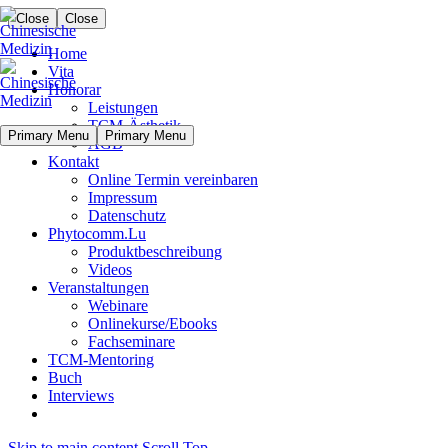
Close
Close
Home
Vita
Honorar
Leistungen
TCM-Ästhetik
Primary Menu
Primary Menu
AGB
Kontakt
Online Termin vereinbaren
Impressum
Datenschutz
Phytocomm.Lu
Produktbeschreibung
Videos
Veranstaltungen
Webinare
Onlinekurse/Ebooks
Fachseminare
TCM-Mentoring
Buch
Interviews
Skip to main content
Scroll Top