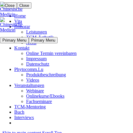
Close
Close
Home
Vita
Honorar
Leistungen
TCM-Ästhetik
Primary Menu
Primary Menu
AGB
Kontakt
Online Termin vereinbaren
Impressum
Datenschutz
Phytocomm.Lu
Produktbeschreibung
Videos
Veranstaltungen
Webinare
Onlinekurse/Ebooks
Fachseminare
TCM-Mentoring
Buch
Interviews
Skip to main content
Scroll Top